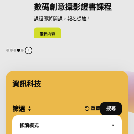
Python程式編寫證書課程
資料探勘及機器學習證書
數碼錄像製作證書課程
數碼創意攝影證書課程
網絡保安證書課程
最後召集，報名從速！
課程即將開課，報名從速！
課程即將開課，報名從速！
課程即將開課，報名從速！
課程即將開始招生，敬請留意！
課程内容
課程内容
課程内容
課程内容
課程内容
1
2
3
4
5
暫停幻燈片
資訊科技
篩選
Expand all
重置
搜尋
篩選條件
並使用篩
修讀模式
Expand Options