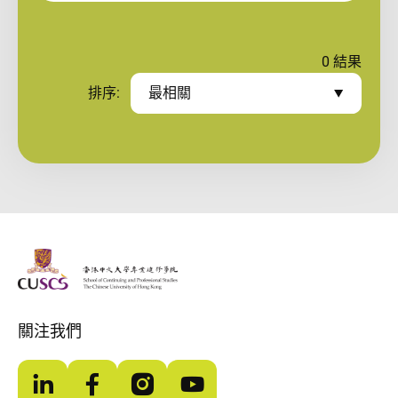
0
結果
排序:
最相關
The Chinese Univeristy of hong Kong
關注我們
LinkedIn
Facebook
Instagram
YouTube