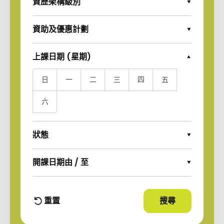
資歷架構級別
Expand Options
資助及優惠計劃
Expand Options
上課日期 (星期)
Collapse Options
日
一
二
三
四
五
六
狀態
Expand Options
開課日期由 / 至
Expand Options
重置
搜尋
使用篩選條件
篩選條件