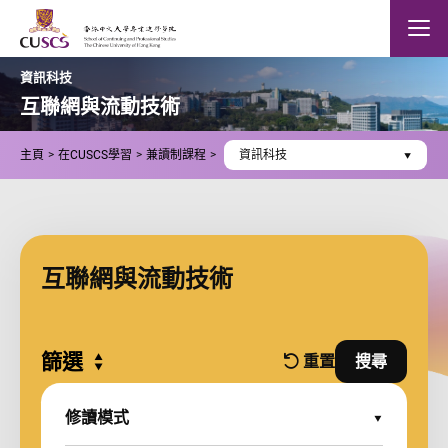
Skip to main content
The Chinese Univeristy of hong Kong
Mobile
資訊科技
互聯網與流動技術
主頁
在CUSCS學習
兼讀制課程
資訊科技
互聯網與流動技術
篩選
Expand all
重置
搜尋
篩選條件
並使用篩
修讀模式
Expand Options