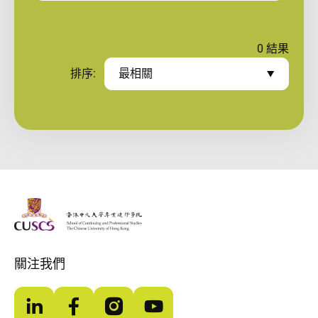
0
結果
排序:
最相關
The Chinese Univeristy of hong Kong
關注我們
LinkedIn
Facebook
Instagram
YouTube