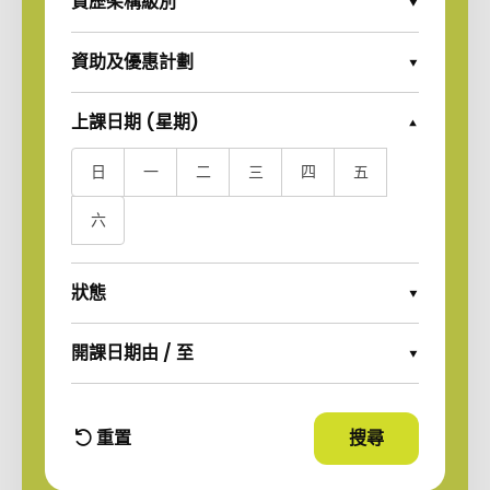
資歷架構級別
Expand Options
資助及優惠計劃
Expand Options
上課日期 (星期)
Collapse Options
日
一
二
三
四
五
六
狀態
Expand Options
開課日期由 / 至
Expand Options
重置
搜尋
使用篩選條件
篩選條件