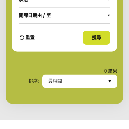
Expand Options
開課日期由 / 至
Expand Options
重置
搜尋
使用篩選條件
篩選條件
0
結果
排序:
最相關