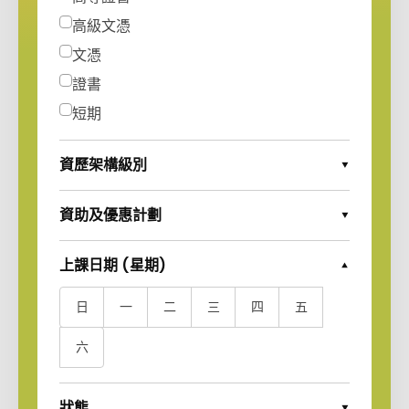
高級文憑
文憑
證書
短期
資歷架構級別
Expand Options
資助及優惠計劃
Expand Options
上課日期 (星期)
Collapse Options
日
一
二
三
四
五
六
狀態