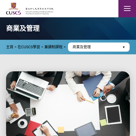
Skip to main content
The Chinese Univeristy of hong Kong
Mobile
商業及管理
主頁
在CUSCS學習
兼讀制課程
商業及管理