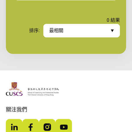
0
結果
排序:
最相關
The Chinese Univeristy of hong Kong
關注我們
LinkedIn
Facebook
Instagram
YouTube