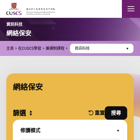
Skip to main content
The Chinese Univeristy of hong Kong
Mobile
資訊科技
網絡保安
主頁
在CUSCS學習
兼讀制課程
資訊科技
網絡保安
篩選
Expand all
重置
搜尋
篩選條件
並使用篩
修讀模式
Expand Options