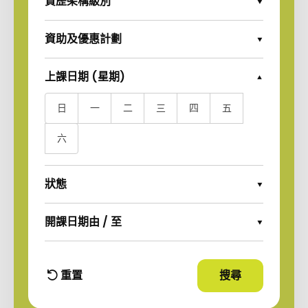
資歷架構級別
Expand Options
資助及優惠計劃
Expand Options
上課日期 (星期)
Collapse Options
日
一
二
三
四
五
六
狀態
Expand Options
開課日期由 / 至
Expand Options
重置
搜尋
使用篩選條件
篩選條件