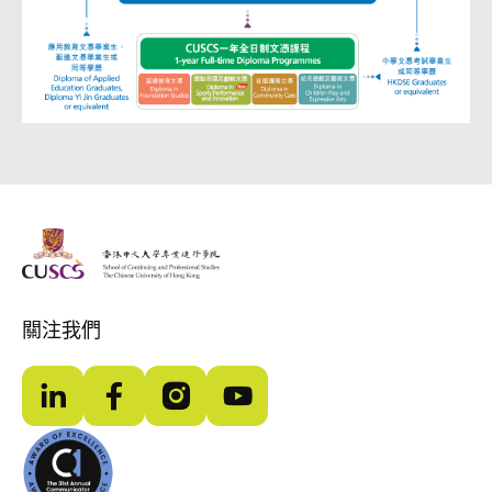
The Chinese Univeristy of hong Kong
關注我們
LinkedIn
Facebook
Instagram
YouTube