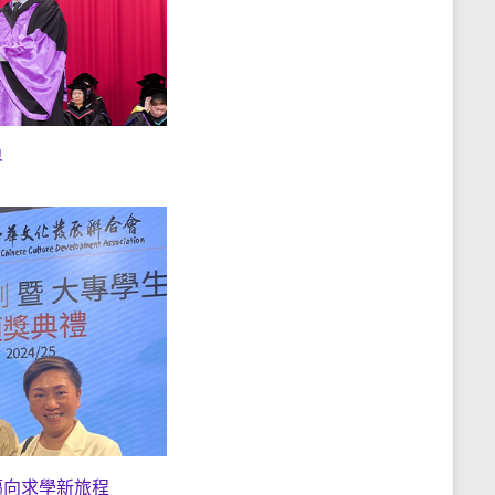
界
邁向求學新旅程