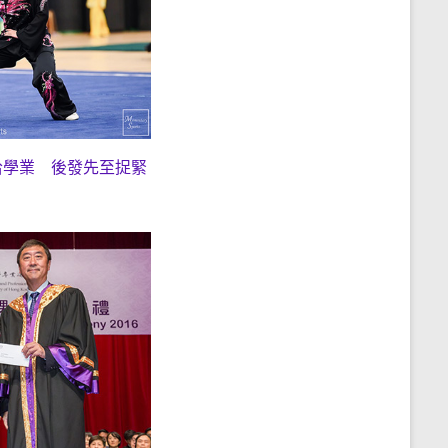
拾學業 後發先至捉緊