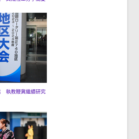
信 執教鞭冀繼續研究