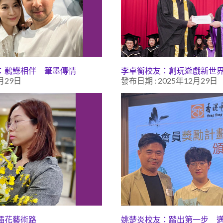
：鶼鰈相伴 筆墨傳情
李卓衡校友：創玩遊戲新世
月29日
發布日期 : 2025年12月29日
插花藝術路
姚楚炎校友：踏出第一步 