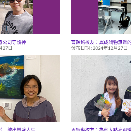
身公司守護神
曹顥鏹校友：冀成潤物無聲
月27日
發布日期 : 2024年12月27日
齡 繪出豐盛人生
周綺琳校友：為他人點亮明