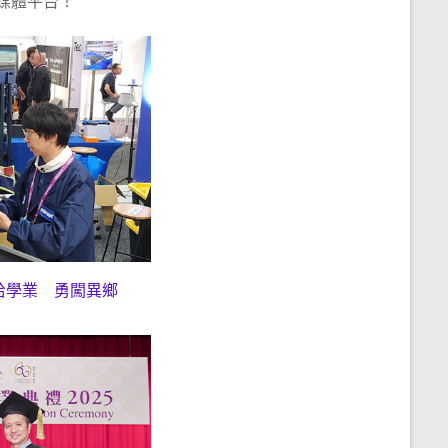
媒體平台！
拾學業 勇闖異鄉