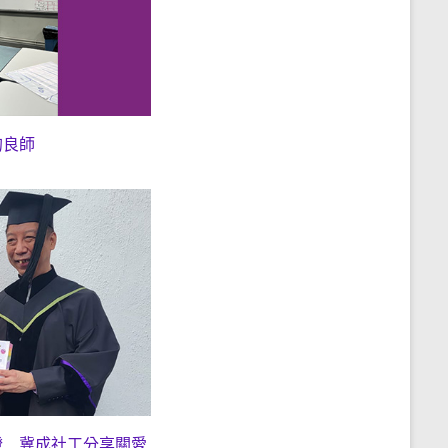
的良師
燈 冀成社工分享關愛