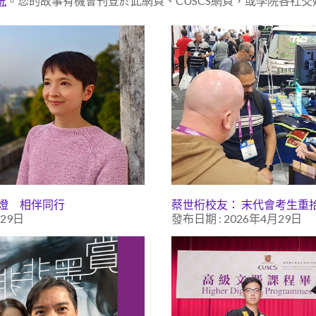
況
。您的故事有機會刊登於此網頁、CUSCS網頁，或學院各社交
明燈 相伴同行
蔡世桁校友： 末代會考生重
月29日
發布日期 : 2026年4月29日