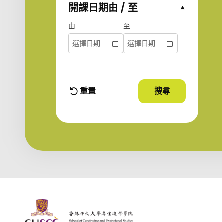
開課日期由 / 至
Collapse Options
由
至
重置
搜尋
使用篩選條件
篩選條件
The Chinese Univeristy of hong Kong