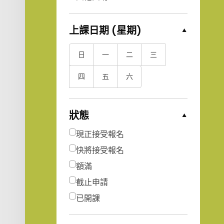
上課日期 (星期)
Collapse Options
日
一
二
三
四
五
六
狀態
Collapse Options
現正接受報名
快將接受報名
額滿
截止申請
已開課