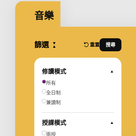
音樂
篩選
Collapse all
重置
搜尋
篩選條件
並使用篩選
修讀模式
Collapse Options
所有
全日制
兼讀制
授課模式
Collapse Options
面授