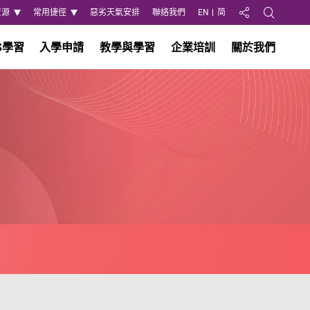
資源
常用捷徑
惡劣天氣安排
聯絡我們
EN
简
分享至
Open Search
S學習
入學申請
教學與學習
企業培訓
關於我們