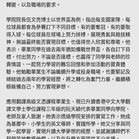
轉變，以及職場的要求。
學院院長伍文亮博士以世界盃為例，指出每支國家隊、每
位球員都會為參賽訂下不同目標，有的要奪冠，有的要取
得入球。每位球員在球場上努力拼搏，展現勇氣與競技精
神，無論最終能否實現目標，也值得世人欣賞和尊敬。他
表示，畢業同學在過去兩年猶如備戰世界盃，各自訂下目
標，付出努力，不論是否達標，也贏得了同學與老師的珍
貴情誼、一起努力學習的難忘回憶和參加活動的寶貴體
驗。他勉勵畢業生不論繼續升學或投身職場，也要緊記及
總結過去兩年的學習經歷，將之轉化為奮鬥力量，繼續積
極裝備自己，努力實現夢想。
應用翻譯高級文憑課程畢業生、現已升讀香港中文大學翻
譯文學士學位課程三年級的阮天穎代表畢業同學向學院、
老師及家人致謝。她表示透過學院安排的實習工作，她成
為基層中、小學生的英文導師，實踐所學。她又分享與同
學一起學習、實現升讀大學夢想的經歷，並感謝講師們不
辭勞苦地教導他們，以及在升學方面提供不少支援。