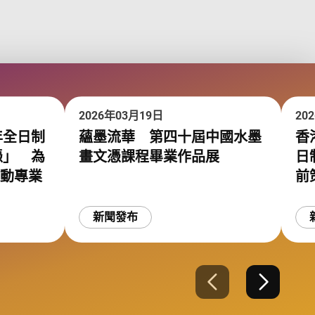
2026年03月19日
20
年全日制
蘊墨流華 第四十屆中國水墨
香
憑」 為
畫文憑課程畢業作品展
日
運動專業
前
新聞發布
上一張
下一張