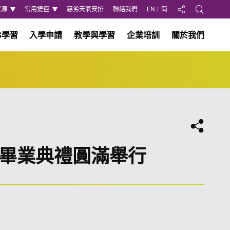
資源
常用捷徑
惡劣天氣安排
聯絡我們
EN
简
分享至
Open Search
S學習
入學申請
教學與學習
企業培訓
關於我們
分享
程畢業典禮圓滿舉行