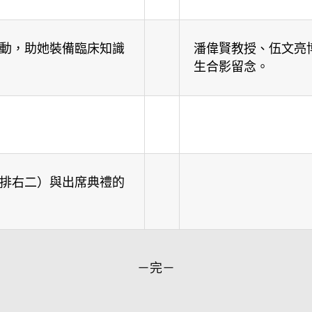
動，助她裝備臨床知識
潘偉賢教授、伍文亮
生合影留念。
排右二）與出席典禮的
－完－