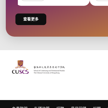
查看更多
The Chinese Univeristy of hong Kong