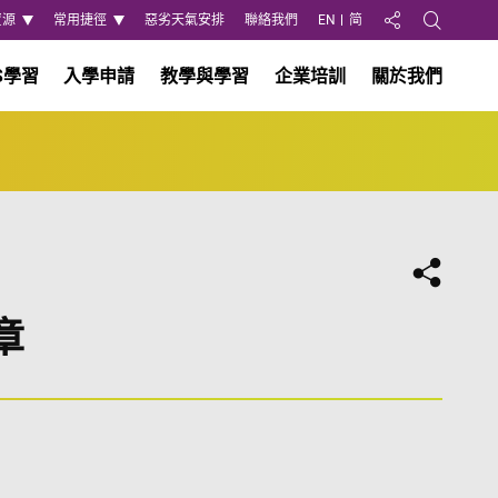
資源
常用捷徑
惡劣天氣安排
聯絡我們
EN
简
分享至
Open Search
S學習
入學申請
教學與學習
企業培訓
關於我們
分享
章