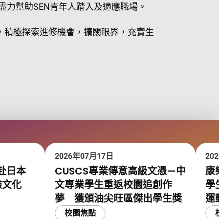
盡力幫助SEN青年人踏入及適應職場。
手，積極探索進修機會，擴闊眼界，充實生
2026年07月17日
20
赴日本
CUSCS專業傳意高級文憑—中
康
驗文化
文專業學生重返校園追創作
學
夢 獲頒油尖旺區傑出學生獎
運
校園焦點