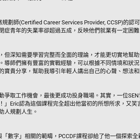
ertified Career Services Provider, 
閉症青年的失業率卻超過五成，反映他們就業有一定困難
，但深知需要學習完整而全面的理論，才能更切實地幫助受
。導師​們擁有豐富的實戰經驗，可以根據​不同情境和狀
他們的寶貴分享，幫助我導引年輕人講出自己的心聲、想法
爭取工作機會​，最後更​成功​投身職場​。其實，一位S
！」Eric認為這個課程完全超出他當初的所想所求，又
助人規劃人生。
與「數字」​相關的​範疇，PCCDF課程卻給了他一個探