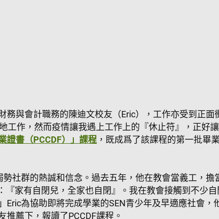
務與會計職務的陳迪文校友（Eric），工作亦受到正面衝
地工作，​然而​疫情​讓我遇上工作上的『休止符』，正
業證書（
PCCDF
）」課程
，既成爲了該課程的第一批畢
助弱勢社群的熱誠和信念。過去五年，他在教會當義工，擔
說：『家有自閉兒，全家也自閉』。我在教會接觸到不少
Eric為協助即將完成學業的SEN青少年及早適應社會，
推薦​下，報讀了PCCDF課程。