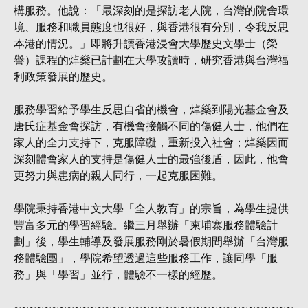
構服務。他說：「最深刻的是探訪老人院，台灣的院舍環
境、服務和職員態度也很好，與香港很有分別，令我反思
本港的情況。」即將升讀香港浸會大學歷史文學士（榮
譽）課程的焯燊已計劃在大學攻讀時，研究香港與台灣福
利政策發展的歷史。
服務學習給予學生反思自省的機會，焯燊到陽光基金會及
唐氏症基金會探訪，有機會接觸不同的傷健人士，他們在
家人的全力支持下，克服障礙，重新投入社會；焯燊因而
深刻體會家人的支持是傷健人士的最強後盾，因此，他會
更努力與患病的親人同行，一起克服困難。
學院秉持香港中文大學「全人教育」的宗旨，為學生提供
豐富多元的學習經驗。繼三月舉辦「柬埔寨服務體驗計
劃」後，學生輔導及發展服務剛於暑假期間舉辦「台灣服
務體驗團」，學院希望透過這些服務工作，讓同學「服
務」與「學習」並行，體驗不一樣的經歷。
~~~~~~~~~~~~~~~~~~~~~~~~~~~~~~~~~~~~~