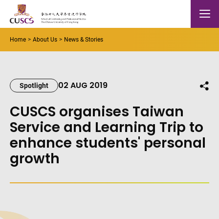
Skip to main content
The Chinese Univeristy of hong Kong
Mobile
Home
About Us
News & Stories
02 AUG 2019
Shar
Spotlight
CUSCS organises Taiwan
Service and Learning Trip to
enhance students' personal
growth