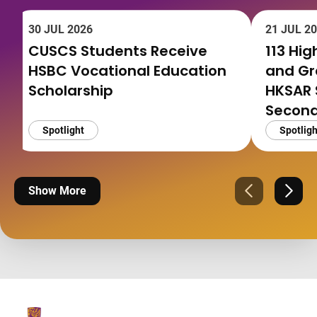
30 JUL 2026
21 JUL 2
CUSCS Students Receive
113 Hi
HSBC Vocational Education
and G
Scholarship
HKSAR 
Second
Spotlight
Spotligh
Show More
Previous
Next
The Chinese Univeristy of hong Kong