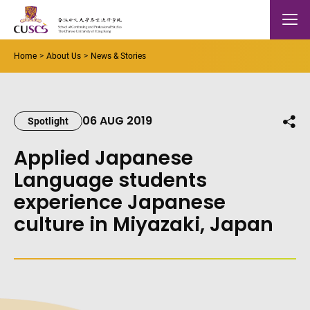
Skip to main content
The Chinese Univeristy of hong Kong
Mobile
Home
About Us
News & Stories
06 AUG 2019
Shar
Spotlight
Applied Japanese
Language students
experience Japanese
culture in Miyazaki, Japan