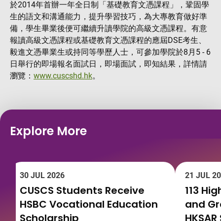
於2014年首辦一年全日制「基礎教育文憑課程」，鞏固學
生的語文和溝通能力，提升學習技巧，為大專教育做好準
備，學生畢業後便可繼續升讀學院的高級文憑課程。有意
報讀高級文憑課程或基礎教育文憑課程的應屆DSE考生、
毅進文憑畢業生或持同等學歷人士，可參加學院於8月5 - 6
日舉行的即場報名面試日，即場面試，即知結果，詳情請
瀏覽：
www.cuscshd.hk
。
Explore More
30 JUL 2026
21 JUL 2
CUSCS Students Receive
113 Hi
HSBC Vocational Education
and G
Scholarship
HKSAR 