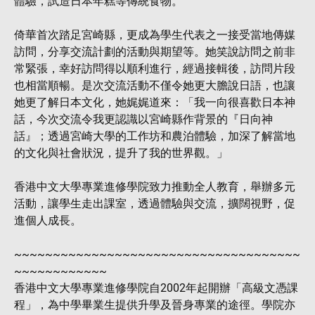
體驗，試造日本年糕等傳統食物。
倚華首次踏足宮崎縣，更成為學生代表之一接受當地傳媒
訪問，分享交流計劃的活動與期望等。她笑說訪問之前非
常緊張，幸好訪問得以順利進行，經過接輯後，訪問片段
也相當順暢。是次交流活動不僅令她更大膽說日語，也讓
她更了解日本文化，她娓娓道來：「我一向很喜歡日本神
話，今次交流令我更認識以宮崎縣作背景的『日向神
話』；透過宮崎大學的工作坊和農泊體驗，加深了解當地
的文化與社會狀況，提升了我的世界觀。」
香港中文大學專業進修學院致力推動全人教育，舉辦多元
活動，讓學生走出課室，透過體驗與交流，擴闊視野，促
進個人成長。
~~~~~~~~~~~~~~~~~~~~~~~~~~~~~~~~~~~~~
~~~~~~~~~~~~
香港中文大學專業進修學院自2002年起開辦「高級文憑課
程」，為中學畢業生提供升學及晉身專業的途徑。學院亦