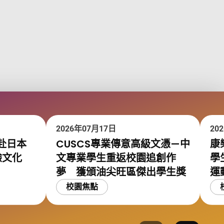
2026年07月17日
20
赴日本
CUSCS專業傳意高級文憑—中
康
驗文化
文專業學生重返校園追創作
學
夢 獲頒油尖旺區傑出學生獎
運
校園焦點