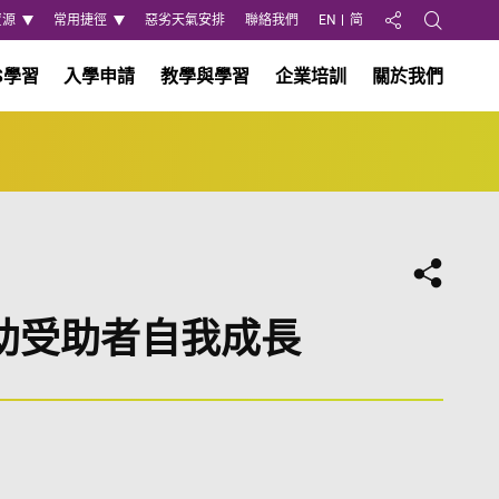
資源
常用捷徑
惡劣天氣安排
聯絡我們
EN
简
分享至
Open Search
S學習
入學申請
教學與學習
企業培訓
關於我們
分享
助受助者自我成長