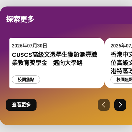
探索更多
2026年07月30日
2026年0
CUSCS高級文憑學生獲頒滙豐職
香港中文
業教育獎學金 邁向大學路
位高級
港特區
校園焦點
校園焦
查看更多
上一張
下一