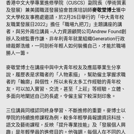
香港中文大學專業進修學院（CUSCS）副院長（學術質素
及發展）兼美國職涯發展協會首席培訓師
麥敬堂博士
獲中
文大學校友事務處邀請，於2月26日舉行的「中大青年校
友職業發展日2022」擔任「職場九把刀」主題講座的講
者，與另外兩位講員 --人力資源顧問公司Andrew Found創
辦人及總監曹作謙、非牟利青年就業組織Generation行政
總裁鄭浩維，一同剖析年輕人如何裝備自己，才能於職場
勝人一籌。
麥敬堂博士在講座中與中大青年校友及應屆畢業生分享
說，履歷表是求職者的「人物素描」，幫助僱主掌握求職
者的「輪廓」與個性，所以未有太多工作經驗的青年校
友，可以加入實習、交流，甚至「上莊」等經驗，立體、
多面向地闡述自己的長處，令僱主留下較深刻印象。
三位講員同樣認同終身學習、不斷進修的重要。麥博士以
學院的持續進修課程為例，較多年輕學員報讀資訊科技、
語文及藝術課程，反映「提升專業技能」及「發展個人興
趣」是年輕學員的進修目的。他強調，每個人在不同的人