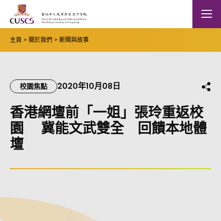
Skip to main content
The Chinese Univeristy of hong Kong
Mobile
主頁
關於我們
新聞與故事
2020年10月08日
分
校園焦點
香港網壇前「一姐」張玲重返校
園 冀能文武雙全 回饋本地體
壇