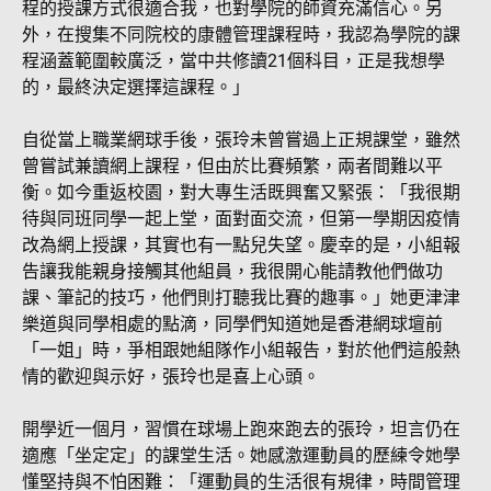
程的授課方式很適合我，也對學院的師資充滿信心。另
外，在搜集不同院校的康體管理課程時，我認為學院的課
程涵蓋範圍較廣泛，當中共修讀21個科目，正是我想學
的，最終決定選擇這課程。」
自從當上職業網球手後，張玲未曾嘗過上正規課堂，雖然
曾嘗試兼讀網上課程，但由於比賽頻繁，兩者間難以平
衡。如今重返校園，對大專生活既興奮又緊張：「我很期
待與同班同學一起上堂，面對面交流，但第一學期因疫情
改為網上授課，其實也有一點兒失望。慶幸的是，小組報
告讓我能親身接觸其他組員，我很開心能請教他們做功
課、筆記的技巧，他們則打聽我比賽的趣事。」她更津津
樂道與同學相處的點滴，同學們知道她是香港網球壇前
「一姐」時，爭相跟她組隊作小組報告，對於他們這般熱
情的歡迎與示好，張玲也是喜上心頭。
開學近一個月，習慣在球場上跑來跑去的張玲，坦言仍在
適應「坐定定」的課堂生活。她感激運動員的歷練令她學
懂堅持與不怕困難：「運動員的生活很有規律，時間管理