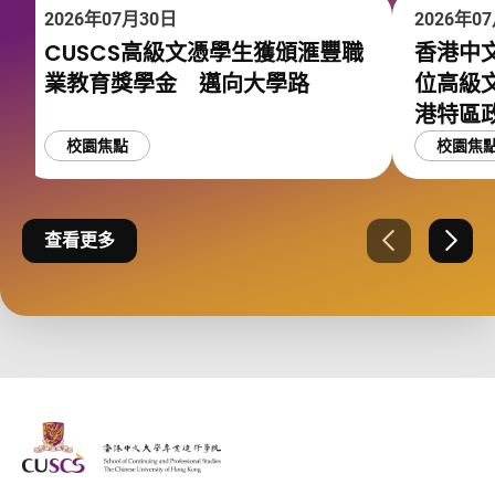
2026年07月30日
2026年0
CUSCS高級文憑學生獲頒滙豐職
香港中文
業教育獎學金 邁向大學路
位高級
港特區
校園焦點
校園焦
查看更多
上一張
下一
The Chinese Univeristy of hong Kong