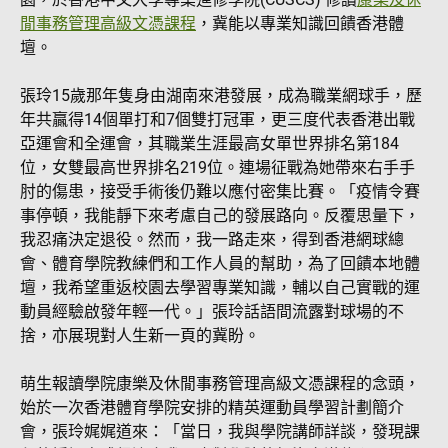
閒事務管理高級文憑課程
，冀能以專業知識回饋香港體
壇。
張玲15歲那年隻身由湖南來港發展，成為職業網球手，歷
年共贏得14個單打和7個雙打冠軍，更三度代表香港出戰
亞運會和全運會，其職業生涯最高女單世界排名第184
位，女雙最高世界排名219位。連場征戰為她帶來右手手
肘的傷患，接受手術後仍難以應付密集比賽。「疫情令賽
事停頓，我能靜下來考慮自己的發展路向。反覆思量下，
我忍痛決定退役。然而，我一路走來，得到香港網球總
會、體育學院教練們和工作人員的幫助，為了回饋本地體
壇，我希望重返校園去學習專業知識，輔以自己實戰的運
動員經驗啟發年輕一代。」張玲話語間流露對球場的不
捨，亦展現對人生新一頁的冀盼。
萌生報讀學院康樂及休閒事務管理高級文憑課程的念頭，
始於一次香港體育學院安排的精英運動員學習計劃簡介
會，張玲娓娓道來：「當日，我與學院講師詳談，發現課