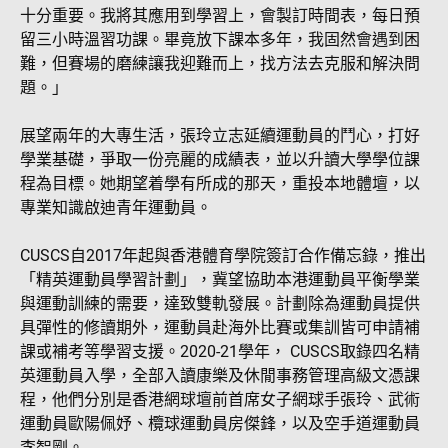
十分重要。我將其應用到學習上，會製訂時間表，每日預
留三小時溫習功課。畢竟放下課本多年，我固然會遇到困
難，但賽場的磨練讓我迎難而上，找方法去克服和解決問
題。」
展望兩年的大專生活，張玲立志延續運動員的鬥心，打好
學業基礎，爭取一份亮麗的成績表，並以升讀大學學位課
程為目標。她期望着學有所成的那天，重投本地體壇，以
專業知識啟迪青年運動員。
CUSCS自2017年起與香港體育學院簽訂合作備忘錄，推出
「精英運動員學習計劃」，冀望協助本港運動員平衡學業
與運動訓練的需要，達致雙軌發展。計劃除為運動員提供
具彈性的修讀期外，運動員赴海外比賽或集訓皆可申請補
課或補考等學習支援。2020-21學年， CUSCS取錄四名精
英運動員入學，全部入讀康樂及休閒事務管理高級文憑課
程，他們分別是香港網球壇前首席女子網球手張玲、武術
運動員歐陽佩妤、欖球運動員房傑鋒，以及空手道運動員
李智剛。