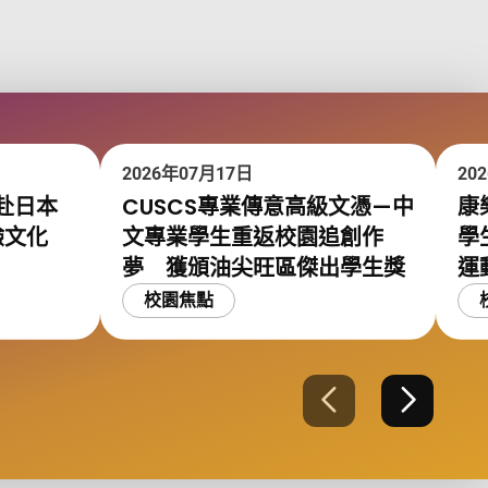
2026年07月17日
20
赴日本
CUSCS專業傳意高級文憑—中
康
驗文化
文專業學生重返校園追創作
學
夢 獲頒油尖旺區傑出學生獎
運
校園焦點
上一張
下一張