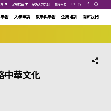
資源
常用捷徑
惡劣天氣安排
聯絡我們
EN
简
分享至
Open Search
S學習
入學申請
教學與學習
企業培訓
關於我們
分享
略中華文化