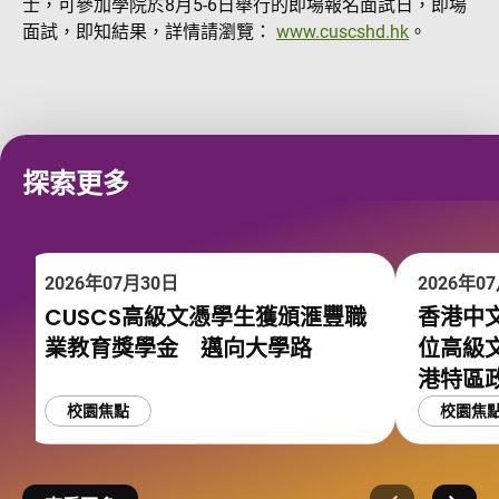
士，可參加學院於8月5-6日舉行的即場報名面試日，即場
面試，即知結果，詳情請瀏覽：
www.cuscshd.hk
。
探索更多
2026年07月30日
2026年0
CUSCS高級文憑學生獲頒滙豐職
香港中文
業教育獎學金 邁向大學路
位高級
港特區
校園焦點
校園焦