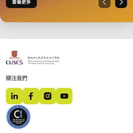
查看更多
上一張
下一
The Chinese Univeristy of hong Kong
關注我們
LinkedIn
Facebook
Instagram
YouTube