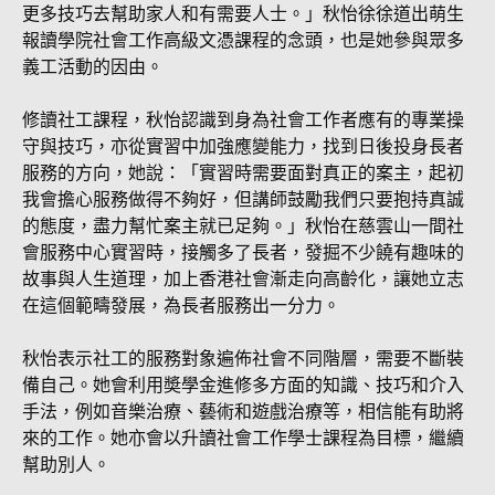
更多技巧去幫助家人和有需要人士。」秋怡徐徐道出萌生
報讀學院社會工作高級文憑課程的念頭，也是她參與眾多
義工活動的因由。
修讀社工課程，秋怡認識到身為社會工作者應有的專業操
守與技巧，亦從實習中加強應變能力，找到日後投身長者
服務的方向，她說：「實習時需要面對真正的案主，起初
我會擔心服務做得不夠好，但講師鼓勵我們只要抱持真誠
的態度，盡力幫忙案主就已足夠。」秋怡在慈雲山一間社
會服務中心實習時，接觸多了長者，發掘不少饒有趣味的
故事與人生道理，加上香港社會漸走向高齡化，讓她立志
在這個範疇發展，為長者服務出一分力。
秋怡表示社工的服務對象遍佈社會不同階層，需要不斷裝
備自己。她會利用奬學金進修多方面的知識、技巧和介入
手法，例如音樂治療、藝術和遊戲治療等，相信能有助將
來的工作。她亦會以升讀社會工作學士課程為目標，繼續
幫助別人。