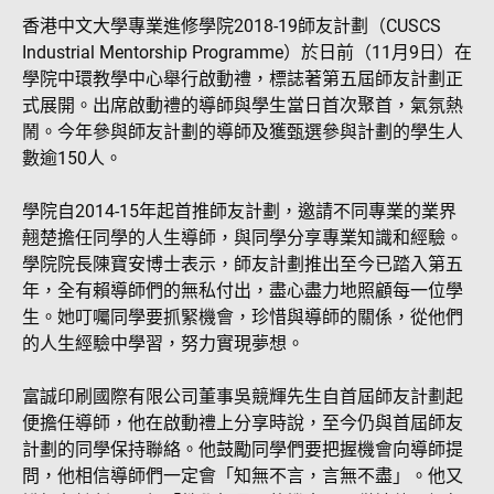
香港中文大學專業進修學院2018-19師友計劃（CUSCS
Industrial Mentorship Programme）於日前（11月9日）在
學院中環教學中心舉行啟動禮，標誌著第五屆師友計劃正
式展開。出席啟動禮的導師與學生當日首次聚首，氣氛熱
鬧。今年參與師友計劃的導師及獲甄選參與計劃的學生人
數逾150人。
學院自2014-15年起首推師友計劃，邀請不同專業的業界
翹楚擔任同學的人生導師，與同學分享專業知識和經驗。
學院院長陳寶安博士表示，師友計劃推出至今已踏入第五
年，全有賴導師們的無私付出，盡心盡力地照顧每一位學
生。她叮囑同學要抓緊機會，珍惜與導師的關係，從他們
的人生經驗中學習，努力實現夢想。
富誠印刷國際有限公司董事吳競輝先生自首屆師友計劃起
便擔任導師，他在啟動禮上分享時說，至今仍與首屆師友
計劃的同學保持聯絡。他鼓勵同學們要把握機會向導師提
問，他相信導師們一定會「知無不言，言無不盡」。他又