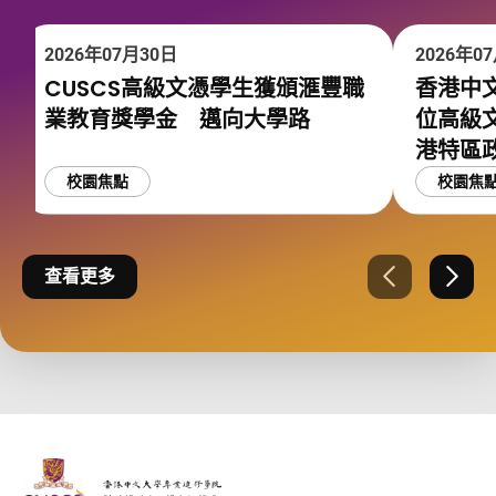
2026年07月30日
2026年0
CUSCS高級文憑學生獲頒滙豐職
香港中文
業教育獎學金 邁向大學路
位高級
港特區
校園焦點
校園焦
查看更多
上一張
下一
The Chinese Univeristy of hong Kong