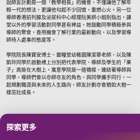
說師友計劃是一個「教學相長」的機會，不僅讓他了解年
輕一代的想法，更讓他勾起不少回憶，重燃心火。另一位
導師香港前列腺及泌尿科中心經理阮美妍小姐則指出，課
堂以外的學習活動對同學甚有裨益，她鼓勵同學積極參與
導師的聚會，善用機會了解行業的最新動向，以及學習導
師待人處事的態度等。
學院院長陳寶安博士、靈糧堂幼稚園陳潔華老師，以及陳
凱玲同學於啟動禮上分別把代表學院、導師及學生的「果
子」高掛在大樹上，寓意學院是一道橋樑，連結著導師與
同學，導師們會以亦師亦友的角色，與同學攜手同行，一
起規劃職涯與未來的人生路向，師友計劃亦會猶如大樹一
樣茁壯成長。
探索更多