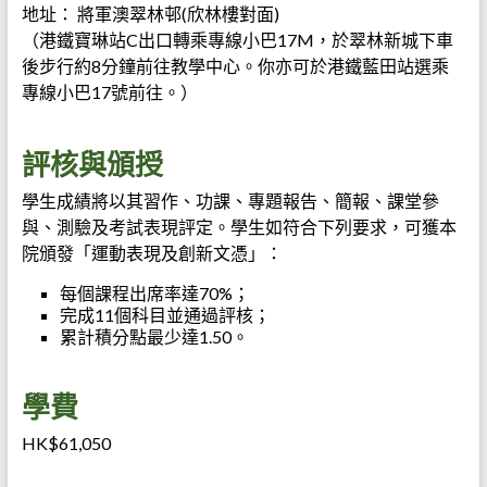
地址： 將軍澳翠林邨(欣林樓對面)
（港鐵寶琳站C出口轉乘專線小巴17M，於翠林新城下車
後步行約8分鐘前往教學中心。你亦可於港鐵藍田站選乘
專線小巴17號前往。）
評核與頒授
學生成績將以其習作、功課、專題報告、簡報、課堂參
與、測驗及考試表現評定。學生如符合下列要求，可獲本
院頒發「運動表現及創新文憑」：
每個課程出席率達70%；
完成11個科目並通過評核；
累計積分點最少達1.50。
學費
HK$61,050