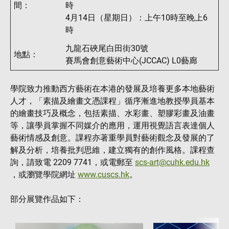
間：
時
4月14日（星期日）：上午10時至晚上6
時
九龍石硤尾白田街30號
地點：
賽馬會創意藝術中心(JCCAC) L0藝廊
學院致力推動西方藝術在本港的發展及培養更多本地藝術
人才，「素描及繪畫文憑課程」循序漸進地教授學員基本
的繪畫技巧及概念，包括素描、水彩畫、塑膠彩畫及油畫
等，讓學員掌握不同媒介的應用，運用視覺語言表達個人
藝術情感及創意。課程亦著重學員對藝術觀念及發展的了
解及分析，培養批判思維，建立獨有的創作風格。課程查
詢，請致電 2209 7741，或電郵至
scs-art@cuhk.edu.hk
，或瀏覽學院網址
www.cuscs.hk
。
部分展覽作品如下：