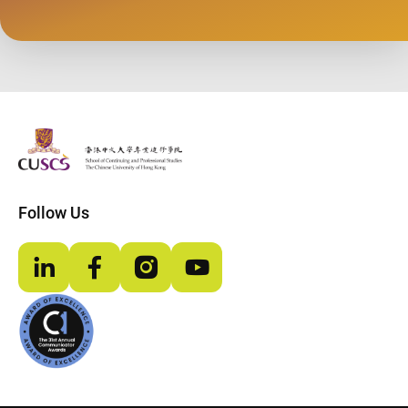
The Chinese Univeristy of hong Kong
Follow Us
LinkedIn
Facebook
Instagram
YouTube