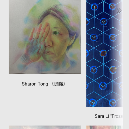
Sharon Tong 《隱瞞》
Sara Li "Frozen 