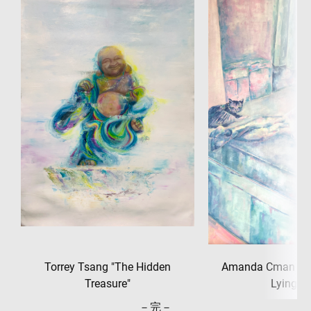
Torrey Tsang "The Hidden
Amanda Cman 《Ca
Treasure"
Lying
－完－