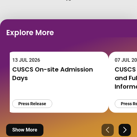
Explore More
13 JUL 2026
07 JUL 2
CUSCS On-site Admission
CUSCS 
Days
and Fu
Informa
Press Release
Press R
Show More
Previous
Next