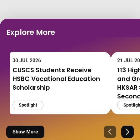
Explore More
30 JUL 2026
21 JUL 2
CUSCS Students Receive
113 Hi
HSBC Vocational Education
and G
Scholarship
HKSAR 
Second
Spotlight
Spotligh
Show More
Previous
Next