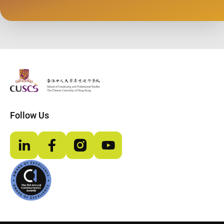
The Chinese Univeristy of hong Kong
Follow Us
LinkedIn
Facebook
Instagram
YouTube