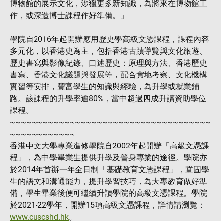
博物館的展示文化，涉獵更多新知識，為將來在博物館工
作，或深造博士課程作好準備。」
學院自2016年起開辦應用歷史學高級文憑課程，課程內容
多元化，以香港史為主，包括香港古蹟導覽與文化旅遊、
歷史書寫與影像紀錄、口述歷史：原理與方法、香港歷史
書寫、香港文化議題與發展等，配合實地考察、文化機構
實習等安排，豐富學生的知識與經驗，為升學或就業鋪
路。該課程的升學率逾80%，當中超過四成升讀資助學位
課程。
~~~~~~~~~~~~~~~~~~~~~~~~~~~~~~~~~~~~~
~~~~~~~~~~~~
香港中文大學專業進修學院自2002年起開辦「高級文憑課
程」，為中學畢業生提供升學及晉身專業的途徑。學院亦
於2014年首辦一年全日制「基礎教育文憑課程」，鞏固學
生的語文和溝通能力，提升學習技巧，為大專教育做好準
備，學生畢業後便可繼續升讀學院的高級文憑課程。學院
於2021-22學年，開辦15項高級文憑課程，詳情請瀏覽：
www.cuscshd.hk
。