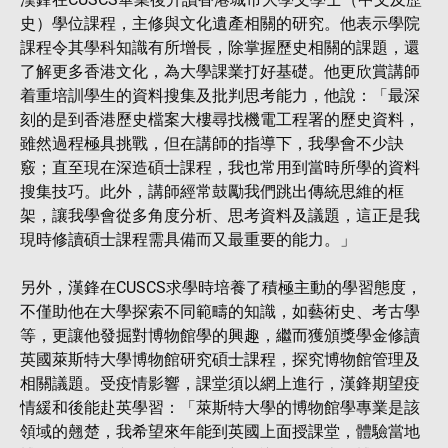
史）學位課程，主修與文化遺產相關的研究。他表示學院
課程令其學科知識有所增長，除掌握歷史相關的課題，還
了解更多香港文化，為大學課業打好基礎。他更欣賞講師
着重培訓學生的資料搜集及批判思考能力，他說：「最深
刻的是到香港歷史檔案大樓尋找機電工程署的歷史資料，
雖然過程極具挑戰，但在講師的指導下，我學會不少訣
竅；直至現在深造碩士課程，我也常用到當時所學的資料
搜集技巧。此外，講師經常鼓勵我們跳出傳統思維的框
架，讓我學會從多角度分析、思考資料及議題，這正是我
現時修讀碩士課程需具備而又最重要的能力。」
另外，漢鋒在CUSCS求學時培養了積極主動的學習態度，
不僅助他在大學探索不同範疇的知識，如藝術史、考古學
等，更讓他發掘對博物館學的興趣，繼而獲頒獎學金修讀
英國萊斯特大學博物館研究碩士課程，探究博物館管理及
相關議題。受疫情影響，課堂須以網上進行，漢鋒期望疫
情緩和後能赴英學習：「萊斯特大學的博物館學專業是該
領域的翹楚，我希望來年能到英國上面授課堂，體驗當地