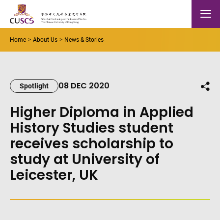
Skip to main content
The Chinese Univeristy of hong Kong
Mobile
Home
About Us
News & Stories
08 DEC 2020
Shar
Spotlight
Higher Diploma in Applied
History Studies student
receives scholarship to
study at University of
Leicester, UK