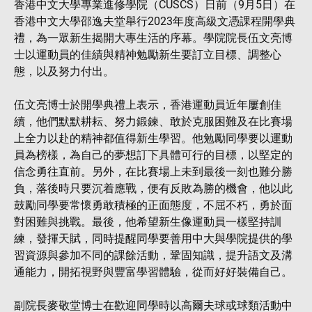
香港中文大學專業進修學院（CUSCS）日前（9月5日）在
香港中文大學邵逸夫堂舉行2023年度高級文憑課程開學典
禮，為一眾新生揭開大專生活的序幕。學院院長伍文亮博
士以運動員的佳績與精神勉勵新生要訂立目標、調整心
態，以及努力付出。
伍文亮博士於開學典禮上表示，香港運動員近年屢創佳
續，他們默默耕耘、努力鍛鍊、敢於克服困難及在比賽場
上全力以赴的精神都值得新生學習。他勉勵同學要以運動
員為榜樣，為自己的夢想訂下具體可行的目標，以堅定的
信念勇往直前。另外，在比賽場上未到最後一刻也難分勝
負，落後時只要沉着應戰，便有反敗為勝的機會，他以此
鼓勵同學要常懷勇敢積極的正面態度，不屈不朽，勇於面
對困難與挑戰。最後，他希望新生像運動員一樣堅持訓
練，發揮天賦，同時提醒同學要善用中大與學院提供的學
習資源與參加不同的課餘活動，鞏固知識，提升語文及溝
通能力，開拓視野與豐富學習體驗，從而好好裝備自己。
副院長麥敬堂博士在歡迎同學時以高爾夫球或球類活動中