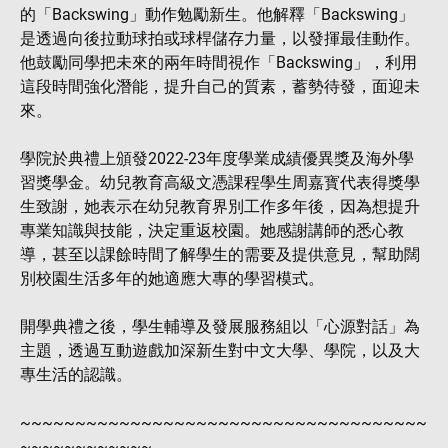
的「Backswing」動作勉勵新生。他解釋「Backswing」
是透過向後拉動球拍或球桿儲存力量，以發揮最佳動作。
他鼓勵同學把未來的兩年時間視作「Backswing」，利用
這段時間強化潛能，提升自己的質素，蓄勢待發，面迎未
來。
學院於典禮上頒發2022-23年度學業成績優異獎及海外學
習獎學金。幼兒教育高級文憑課程學生周嘉寳代表得獎學
生致謝，她表示在幼兒教育界別工作多年後，因為想提升
專業知識與技能，決定重返校園。她感謝講師的悉心教
導，甚至以課餘時間了解學生的需要及提供意見，幫助闊
別校園生活多年的她適應大專的學習模式。
開學典禮之後，學生輔導及發展服務組以「心源對話」為
主題，透過互動遊戲加深新生對中文大學、學院，以及大
專生活的認識。
~~~~~~~~~~~~~~~~~~~~~~~~~~~~~~~~~~~~~
~~~~~~~~~~~~