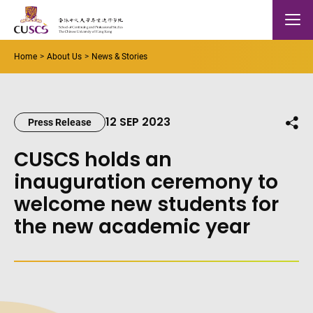
Skip to main content
The Chinese Univeristy of hong Kong
Mobile
Home
About Us
News & Stories
12 SEP 2023
Shar
Press Release
CUSCS holds an
inauguration ceremony to
welcome new students for
the new academic year