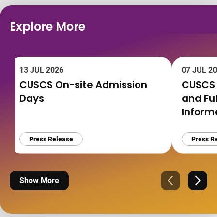
Explore More
13 JUL 2026
07 JUL 2
CUSCS On-site Admission
CUSCS 
Days
and Fu
Informa
Press Release
Press R
Show More
Previous
Next