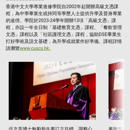
香港中文大學專業進修學院自2002年起開辦高級文憑課
程，為中學畢業生或持同等學歷人士提供升學及晉身專業
的途徑。學院於2023-24學年開辦13項「高級文憑」課
程，亦設一年全日制「基礎教育文憑」課程、「餐飲管理
文憑」課程以及「社區護理文憑」課程，協助DSE畢業生
打好學術及語文基礎，為升學或就業作好準備。課程詳情
請瀏覽
www.cuscs.hk
。
伍文亮博士勉勵新生要訂立目標、調整心
麥敬堂博