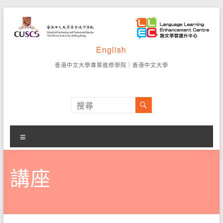
Skip
to
content
語
English
香
港
文
香港中文大學專業進修學院
｜
香港中文大學
中
學
文
大
習
學
專
提
業
選
升
進
單
修
中
講座
學
院
心