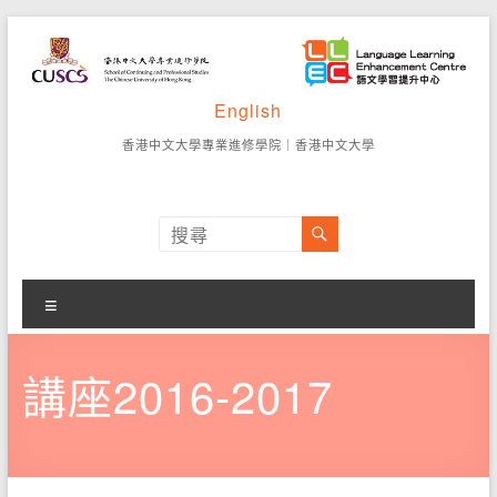
Skip
to
content
語
English
香
港
文
香港中文大學專業進修學院
｜
香港中文大學
中
學
文
大
習
學
專
提
業
選
升
進
單
修
中
講座2016-2017
學
院
心