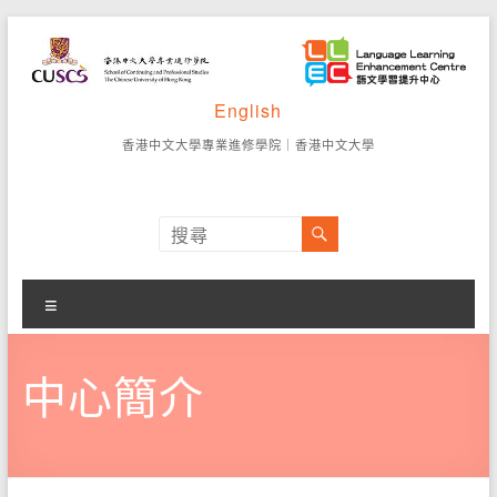
Skip
to
content
語
English
香
港
文
香港中文大學專業進修學院
｜
香港中文大學
中
學
文
大
習
學
專
提
業
選
升
進
單
修
中
中心簡介
學
院
心