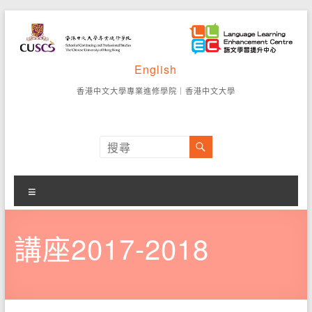
Skip
to
content
語
English
香
港
文
香港中文大學專業進修學院
｜
香港中文大學
中
學
文
大
習
學
專
提
業
選
升
進
單
修
中
講座2017-2018
學
院
心