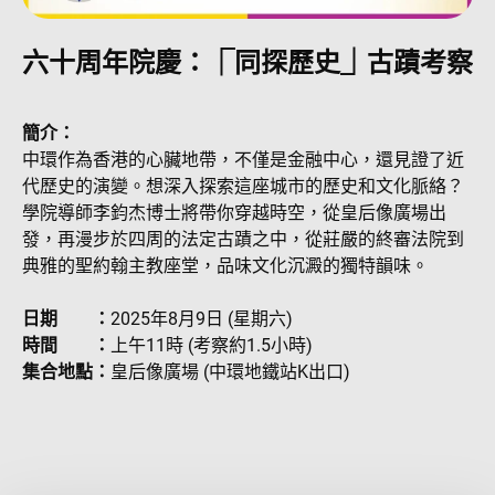
六十周年院慶：⎾同探歷史⏌古蹟考察
簡介：
中環作為香港的心臟地帶，不僅是金融中心，還見證了近
代歷史的演變。想深入探索這座城市的歷史和文化脈絡？
學院導師李鈞杰博士將帶你穿越時空，從皇后像廣場出
發，再漫步於四周的法定古蹟之中，從莊嚴的終審法院到
典雅的聖約翰主教座堂，品味文化沉澱的獨特韻味。
日期 ：
2025年8月9日 (星期六)
時間 ：
上午11時 (考察約1.5小時)
集合地點：
皇后像廣場 (中環地鐵站K出口)