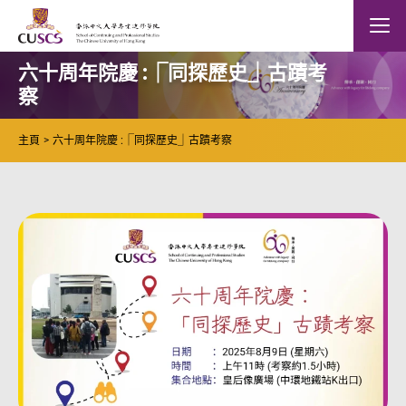
Skip to main content
The Chinese Univeristy of hong Kong
Mobile
六十周年院慶 :⎾同探歷史⏌古蹟考
察
主頁
六十周年院慶 :⎾同探歷史⏌古蹟考察