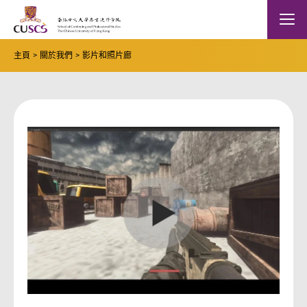
Skip to main content
The Chinese Univeristy of hong Kong
Mobile
主頁
關於我們
影片和照片廊