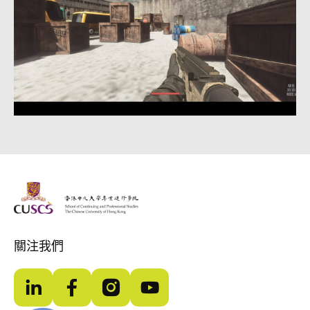
The Chinese Univeristy of hong Kong
關注我們
LinkedIn
Facebook
Instagram
YouTube