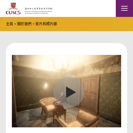
Skip to main content
The Chinese Univeristy of hong Kong
Mobile
主頁
關於我們
影片和照片廊