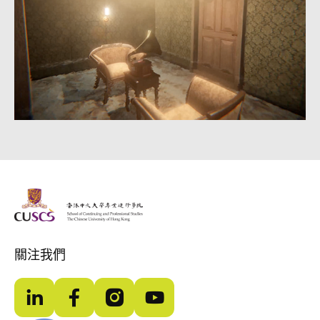
The Chinese Univeristy of hong Kong
關注我們
LinkedIn
Facebook
Instagram
YouTube