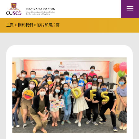
Skip to main content
The Chinese Univeristy of hong Kong
Mobile
主頁
關於我們
影片和照片廊