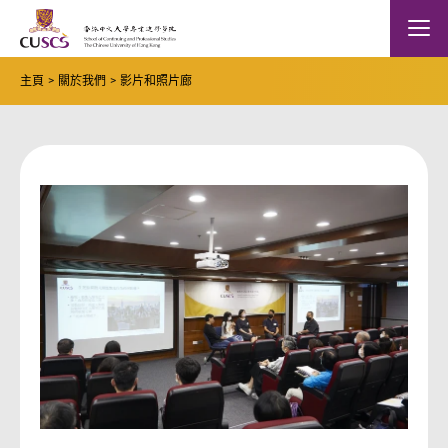
Skip to main content
The Chinese Univeristy of hong Kong
Mobile
主頁
關於我們
影片和照片廊