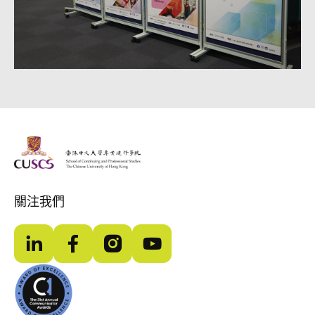
The Chinese Univeristy of hong Kong
關注我們
LinkedIn
Facebook
Instagram
YouTube