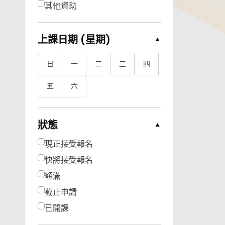
其他資助
上課日期 (星期)
Collapse Options
日
一
二
三
四
五
六
狀態
Collapse Options
現正接受報名
快將接受報名
額滿
截止申請
已開課