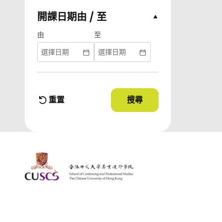
開課日期由 / 至
Collapse Options
由
至
重置
搜尋
使用篩選條件
篩選條件
The Chinese Univeristy of hong Kong