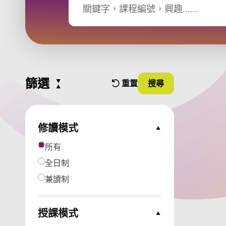
篩選
Collapse all
重置
搜尋
篩選條件
並使用篩選條件
修讀模式
Collapse Options
所有
全日制
兼讀制
授課模式
Collapse Options