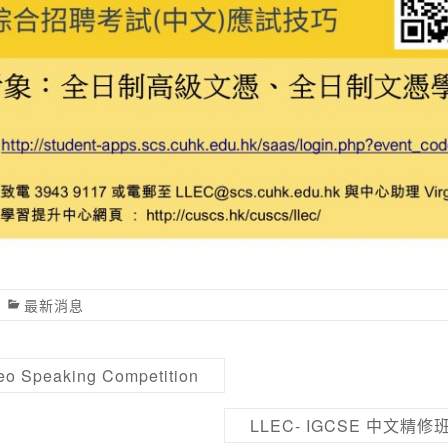
最新消息
o Speaking Competition
LLEC- IGCSE 中文精