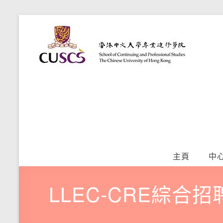
Skip
語
to
香
content
港
文
中
學
文
大
習
學
專
提
業
升
進
修
中
學
主頁
中
院
心
LLEC-CRE綜合