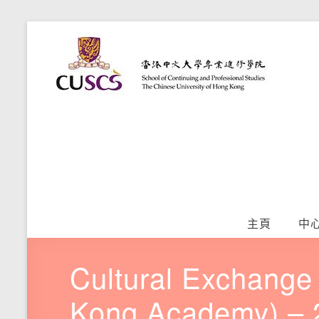
Skip
語
to
香
content
港
文
中
學
文
大
習
學
專
提
業
升
進
修
中
學
主頁
中
院
心
Cultural Exchange 
Kong Academy) 