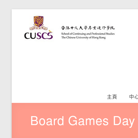
Skip
語
to
香
content
港
文
中
學
文
大
習
學
專
提
業
升
進
修
中
學
主頁
中
院
心
Board Games Da