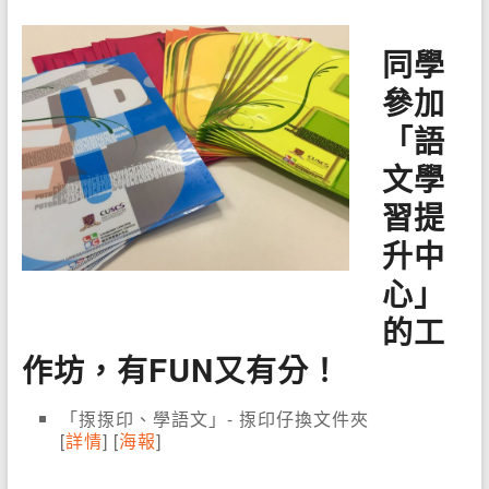
同學
參加
「語
文學
習提
升中
心」
的工
作坊，有FUN又有分！
「揼揼印、學語文」- 揼印仔換文件夾
[
詳情
] [
海報
]