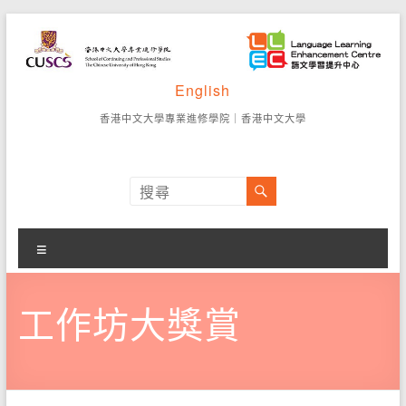
Skip
to
content
語
English
香
港
文
香港中文大學專業進修學院
｜
香港中文大學
中
學
文
大
習
學
專
提
業
選
升
進
單
修
中
工作坊大獎賞
學
院
心