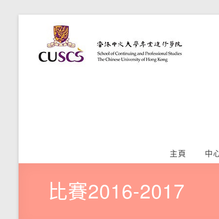
Skip
語
to
香
content
港
文
中
學
文
大
習
學
專
提
業
升
進
修
中
學
主頁
中
院
心
比賽2016-2017