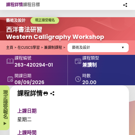
Skip to main content
課程詳情
課程目標
分
此
藝術及設計
現正接受報名
西洋書法研習
Western Calligraphy Workshop
主頁
在CUSCS學習
兼讀制課程
藝術及設計
課程編號
課程類型
263-420294-01
兼讀制
開課日期
時數
08/09/2026
20.00
課程詳情
現正接受報名
列印 課程
分享課程至
上課日期
星期二
上課時間