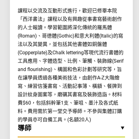
課程以交流及互動形式進行，歡迎已修畢本院
「西洋書法」課程以及有興趣從事書寫藝術創作
的人士報讀。學習範圍將深化傳統的羅馬體
(Roman)、哥德體(Gothic)和意大利體(Italic)的寫
法以及其變異，並包括其他書體如銅盤體
(Copperplate)及Chalk lettering等現代流行書體的
工具應用、字體造型、比例、筆觸、裝飾線(Serif
and flourishing)、構圖和色彩計劃等研究等，旨
在讓學員透過各種美術技法，由創作A-Z大階繪
寫、練習信箋書寫、活動記事簿、橫額、餐牌到
設計紋身圖案等，磨礪其書寫及裝飾造詣。材料
費$60，包括斜幹筆1支、筆咀、墨汁及各式紙
料。費用需於第一堂交予導師。不參與集體訂購
的學員亦可自備工具。(名額20人)
導師