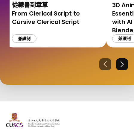
從隸書到章草
3D Ani
From Clerical Script to
Essenti
Cursive Clerical Script
with AI
Blen
工具應
兼讀制
兼讀制
上一張
下一
The Chinese Univeristy of hong Kong