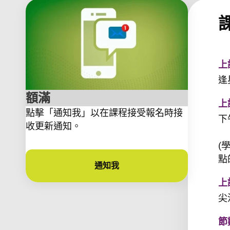
上
逢
額滿
上
點擊「通知我」以在課程接受報名時接
下
收更新通知。
(
點
通知我
上
尖
節