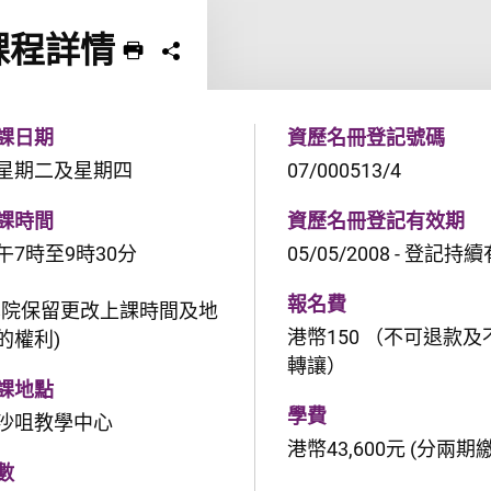
課程詳情
列印 課程
分享課程至
課日期
資歷名冊登記號碼
星期二及星期四
07/000513/4
課時間
資歷名冊登記有效期
午7時至9時30分
05/05/2008 - 登記持
報名費
學院保留更改上課時間及地
港幣150 （不可退款及
的權利)
轉讓）
課地點
學費
沙咀教學中心
港幣43,600元 (分兩期
數