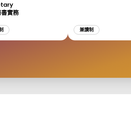
etary
秘書實務
制
兼讀制