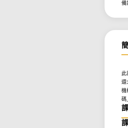
備
此
還
機
碼