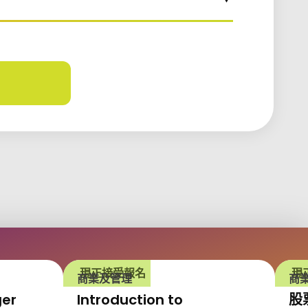
更新
現正接受報名
現
商業及管理
商
ger
Introduction to
股