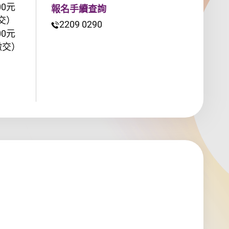
00元
報名手續查詢
交）
2209 0290
00元
繳交）