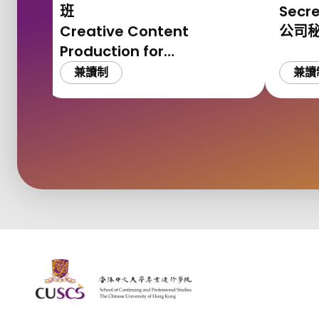
班
Secr
Creative Content
公司
Production for
Xiaohongshu using
兼讀制
兼讀
Generative AI
The Chinese Univeristy of hong Kong