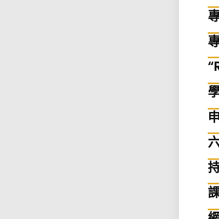
專
“
課