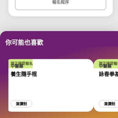
報名程序
課程
你可能也喜歡
現正接受報名
現正接受報
中醫藥
中醫藥
養生隨手棍
詠春拳
兼讀制
兼讀制