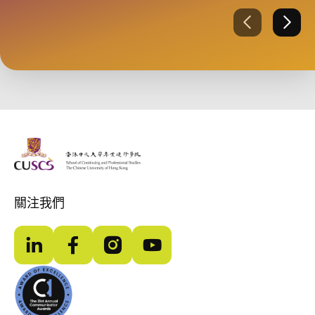
上一張
下一
The Chinese Univeristy of hong Kong
關注我們
LinkedIn
Facebook
Instagram
YouTube