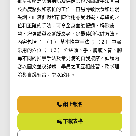
推拿按摩是防治疾病及保健美容的關鍵手法。由
於過度緊張和繁忙的工作，容易導致飲食和睡眠
失調，血液循環和新陳代謝亦受阻礙，準確的穴
位和正確的手法，可令全身血氣暢通、解除疲
勞、增強體質及延緩衰老，是最佳的保健方法。
內容包括 ︰ （ 1 ） 基本推拿手法 ；（ 2 ） 中醫
常用的穴位 ；（ 3 ） 介紹頭、手、胸腹、背、腳
等不同的推拿手法及常見病的自我按摩。課程內
容以圖文並茂詳述。學員之間互相練習，務求理
論與實踐結合，學以致用。
網上報名
參加課程
下載
表格
課程