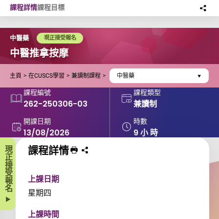
Skip to main content
課程詳情
課程目標
分
此
中醫藥
現正接受報名
中醫推拿按摩
主頁
在CUSCS學習
兼讀制課程
中醫藥
課程編號
課程類型
262-250306-03
兼讀制
開課日期
時數
13/08/2026
9 小 時
課程詳情
現正接受報名
列印 課程
分享課程至
上課日期
星期四
上課時間