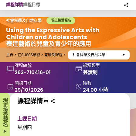
Skip to main content
課程詳情
課程目標
分
此
社會科學及自然科學
現正接受報名
Using the Expressive Arts with
Children and Adolescents
表達藝術於兒童及青少年的應用
主頁
在CUSCS學習
兼讀制課程
社會科學及自然科學
課程編號
課程類型
263-710416-01
兼讀制
開課日期
時數
29/10/2026
24.00 小時
課程詳情
現正接受報名
列印 課程
分享課程至
上課日期
星期四