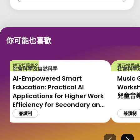
你可能也喜歡
現正接受報名
現正接受報
社會科學及自然科學
社會科學
AI-Empowered Smart
Music 
Education: Practical AI
Works
Applications for Higher Work
兒童音
Efficiency for Secondary and
Tertiary Teachers
兼讀制
兼讀制
AI 賦能智慧教育：中學及大專院
校教師高效減負與實戰AI應用