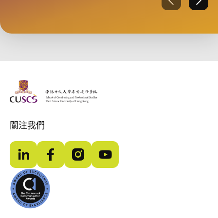
上一張
下一
The Chinese Univeristy of hong Kong
關注我們
LinkedIn
Facebook
Instagram
YouTube