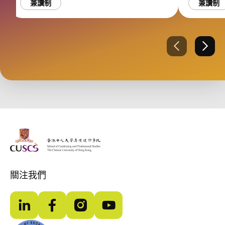
Tertiary Teachers
兼讀制
兼讀制
AI 賦能智慧教育：中學及大專院
校教師高效減負與實戰AI應用
上一張
下一
The Chinese Univeristy of hong Kong
關注我們
LinkedIn
Facebook
Instagram
YouTube