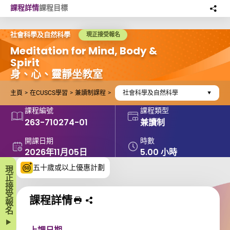
Skip to main content
課程詳情
課程目標
分
此
社會科學及自然科學
現正接受報名
Meditation for Mind, Body &
Spirit
身、心、靈靜坐教室
主頁
在CUSCS學習
兼讀制課程
社會科學及自然科學
課程編號
課程類型
263-710274-01
兼讀制
開課日期
時數
2026年11月05日
5.00 小時
五十歲或以上優惠計劃
現正接受報名
課程詳情
列印 課程
分享課程至