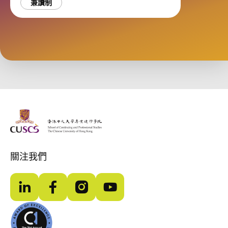
兼讀制
The Chinese Univeristy of hong Kong
關注我們
LinkedIn
Facebook
Instagram
YouTube