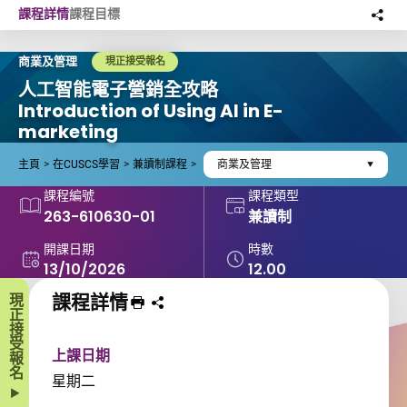
Skip to main content
課程詳情
課程目標
分
此
商業及管理
現正接受報名
人工智能電子營銷全攻略
Introduction of Using AI in E-
marketing
主頁
在CUSCS學習
兼讀制課程
商業及管理
課程編號
課程類型
263-610630-01
兼讀制
開課日期
時數
13/10/2026
12.00
課程詳情
現正接受報名
列印 課程
分享課程至
上課日期
星期二