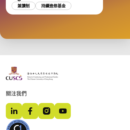
兼讀制
持續進修基金
The Chinese Univeristy of hong Kong
關注我們
LinkedIn
Facebook
Instagram
YouTube