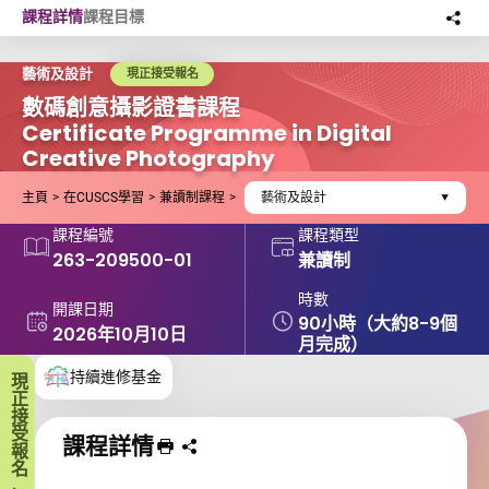
Skip to main content
課程詳情
課程目標
分
此
藝術及設計
現正接受報名
數碼創意攝影證書課程
Certificate Programme in Digital
Creative Photography
主頁
在CUSCS學習
兼讀制課程
藝術及設計
課程編號
課程類型
263-209500-01
兼讀制
時數
開課日期
90小時（大約8-9個
2026年10月10日
月完成）
持續進修基金
現正接受報名
課程詳情
列印 課程
分享課程至