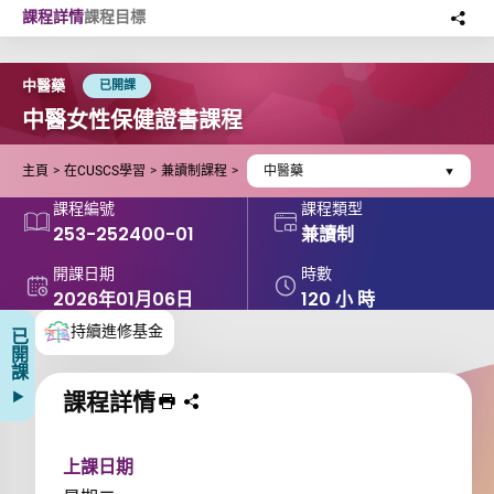
Skip to main content
課程詳情
課程目標
分
此
中醫藥
已開課
中醫女性保健證書課程
主頁
在CUSCS學習
兼讀制課程
中醫藥
課程編號
課程類型
253-252400-01
兼讀制
開課日期
時數
2026年01月06日
120 小 時
持續進修基金
已開課
課程詳情
列印 課程
分享課程至
上課日期