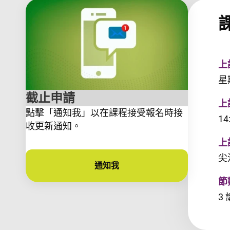
上
星
截止申請
上
點擊「通知我」以在課程接受報名時接
14
收更新通知。
上
尖
通知我
節
3 