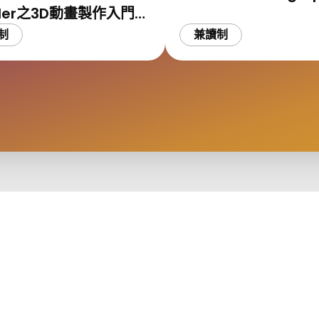
nder之3D動畫製作入門與
具應用
制
兼讀制