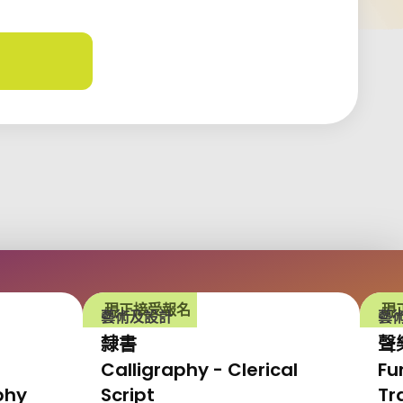
更新
現正接受報名
現
藝術及設計
藝
隸書
聲
Calligraphy - Clerical
Fu
phy
Script
Tr