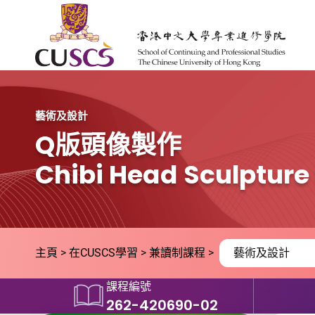
Skip to main content
The Chinese Univeristy of hong Kong
藝術及設計
Q版頭像製作
Chibi Head Sculptur
主頁
在CUSCS學習
兼讀制課程
藝術及設計
課程編號
262-420690-02