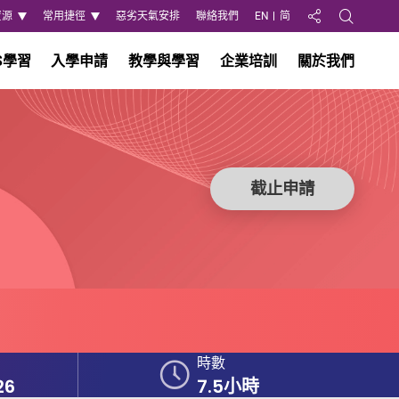
資源
常用捷徑
惡劣天氣安排
聯絡我們
EN
简
分享至
Open Search
S學習
入學申請
教學與學習
企業培訓
關於我們
截止申請
時數
26
7.5小時