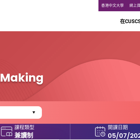
香港中文大學
網上
在CUSC
e Making
課程類型
開課日期
兼讀制
05/07/20