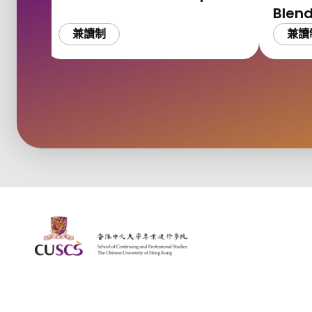
Ble
AI工
兼讀制
兼讀
The Chinese Univeristy of hong Kong