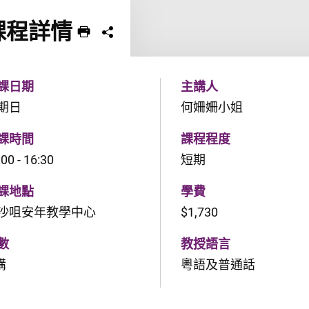
課程詳情
列印 課程
分享課程至
課日期
主講人
期日
何姍姍小姐
課時間
課程程度
:00 - 16:30
短期
課地點
學費
沙咀安年教學中心
$1,730
數
教授語言
講
粵語及普通話