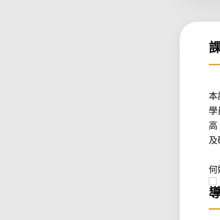
本
學
高
及
何