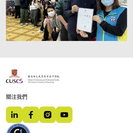
The Chinese Univeristy of hong Kong
關注我們
LinkedIn
Facebook
Instagram
YouTube