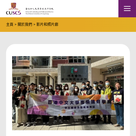
Skip to main content
The Chinese Univeristy of hong Kong
Mobile
主頁
關於我們
影片和照片廊