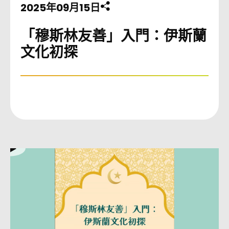
2025年09月15日
分享此頁至
「穆斯林友善」入門：伊斯蘭
文化初探