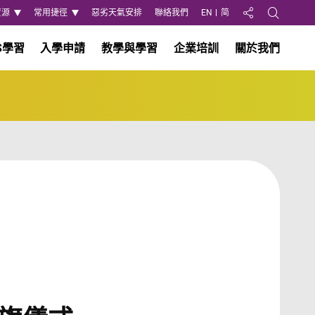
資源
常用捷徑
惡劣天氣安排
聯絡我們
EN
简
分享至
Open Search
S學習
入學申請
教學與學習
企業培訓
關於我們
至