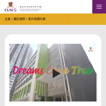
Skip to main content
The Chinese Univeristy of hong Kong
Mobile
主頁
關於我們
影片和照片廊