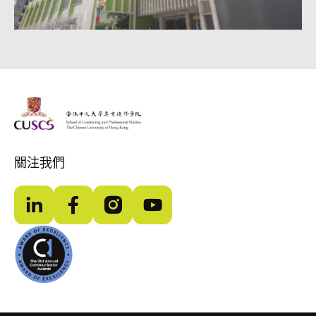
The Chinese Univeristy of hong Kong
關注我們
LinkedIn
Facebook
Instagram
YouTube